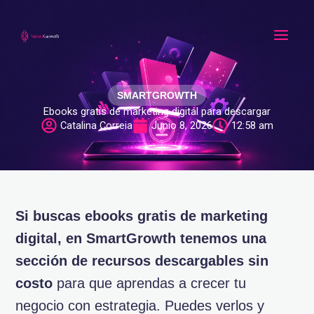
Ir
al
contenido
SMARTGROWTH
Ebooks gratis de marketing digital para descargar
Catalina Correia
Junio 8, 2026
12:58 am
Si buscas ebooks gratis de marketing
digital, en SmartGrowth tenemos una
sección de recursos descargables sin
costo
para que aprendas a crecer tu
negocio con estrategia. Puedes verlos y