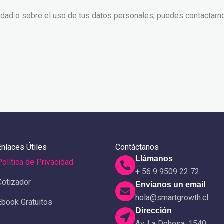
cidad o sobre el uso de tus datos personales, puedes contactarn
Enlaces Útiles
Contáctanos
Llámanos
Política de Privacidad
+ 56 9 9509 22 72
Cotizador
Envíanos un email
hola@smartgrowth.cl
Ebook Gratuitos
Dirección
Av. La Dehesa, 1540