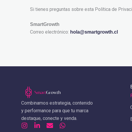
Si tienes preguntas sobre esta Política de Priva
SmartGrowth
Correo electrónico:
hola@smartgrowth.cl
Combinamos estrategia, contenido
y performance para que tu marca
destaque, conecte y venda.
I
L
E
W
n
i
n
h