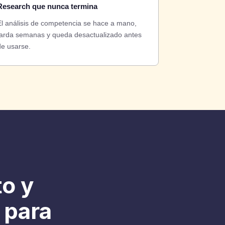
Research que nunca termina
El análisis de competencia se hace a mano,
tarda semanas y queda desactualizado antes
de usarse.
o y
 para