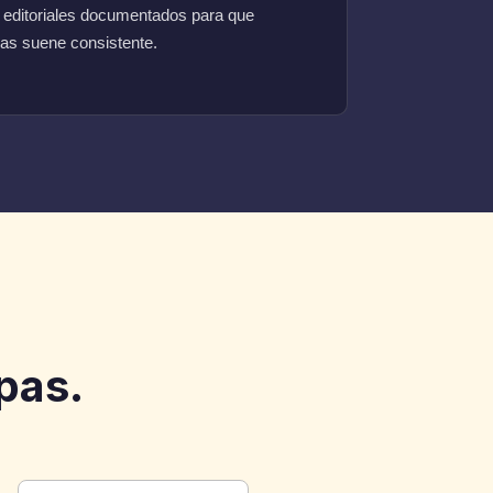
os editoriales documentados para que
cas suene consistente.
pas.