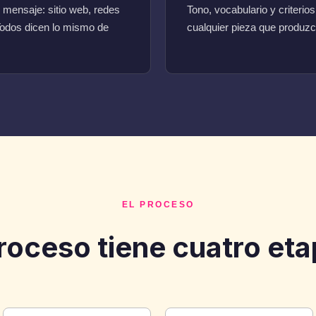
 mensaje: sitio web, redes
Tono, vocabulario y criteri
 Todos dicen lo mismo de
cualquier pieza que produz
EL PROCESO
proceso tiene cuatro eta