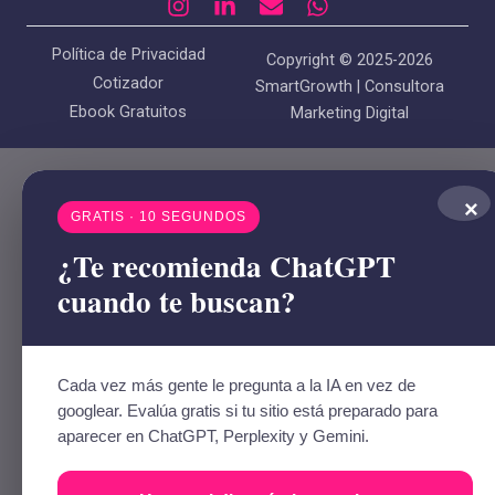
I
L
E
W
n
i
n
h
s
n
v
a
Política de Privacidad
Copyright © 2025-2026
t
k
e
t
Cotizador
SmartGrowth | Consultora
a
e
l
s
Ebook Gratuitos
Marketing Digital
g
d
o
a
r
i
p
p
a
n
e
p
m
-
×
i
GRATIS · 10 SEGUNDOS
n
¿Te recomienda ChatGPT
cuando te buscan?
Cada vez más gente le pregunta a la IA en vez de
googlear. Evalúa gratis si tu sitio está preparado para
aparecer en ChatGPT, Perplexity y Gemini.