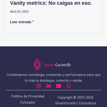
Vanity metrics: No caigas en eso.
Abril 26, 2025
Leer entrada ”
Combinamos estrategia, contenido y performance para que
tu marca destaque, conecte y venda.
I
L
E
W
n
i
n
h
s
n
v
a
Política de Privacidad
Copyright © 2025-2026
t
k
e
t
Cotizador
SmartGrowth | Consultora
a
e
l
s