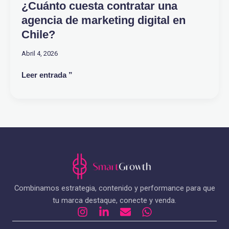
¿Cuánto cuesta contratar una
agencia de marketing digital en
Chile?
Abril 4, 2026
Leer entrada ”
Combinamos estrategia, contenido y performance para que
tu marca destaque, conecte y venda.
I
L
E
W
n
i
n
h